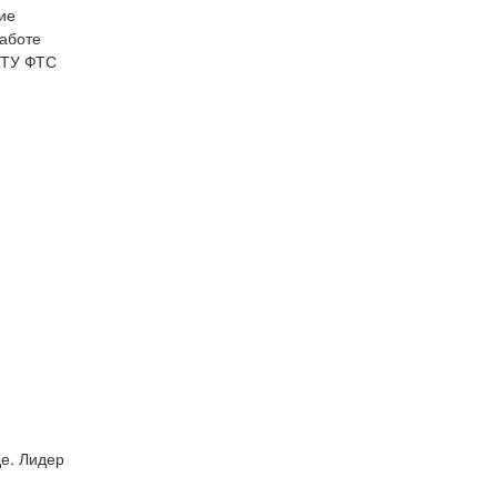
ие
аботе
ТТУ ФТС
де. Лидер